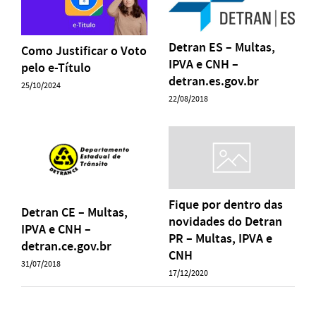
Detran ES – Multas,
Como Justificar o Voto
IPVA e CNH –
pelo e-Título
detran.es.gov.br
25/10/2024
22/08/2018
Fique por dentro das
Detran CE – Multas,
novidades do Detran
IPVA e CNH –
PR – Multas, IPVA e
detran.ce.gov.br
CNH
31/07/2018
17/12/2020