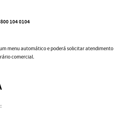
0800 104 0104
 um menu automático e poderá solicitar atendimento
ário comercial.
A
: