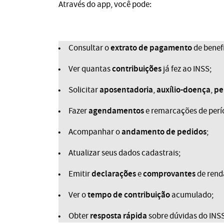
Através do app, você pode:
extrato de pagamento
Consultar o
de benefí
contribuições
Ver quantas
já fez ao INSS;
aposentadoria
auxílio-doença
pe
Solicitar
,
,
agendamentos
Fazer
e remarcações de perí
andamento de pedidos
Acompanhar o
;
Atualizar seus dados cadastrais;
declarações
comprovantes
Emitir
e
de rend
tempo de contribuição
Ver o
acumulado;
resposta rápida
Obter
sobre dúvidas do INSS