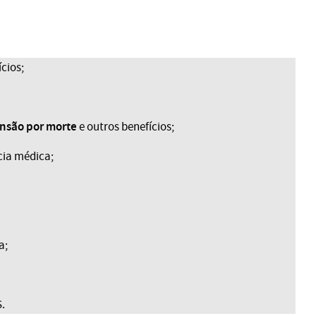
cios;
nsão por morte
e outros benefícios;
cia médica;
a;
.