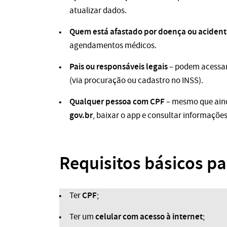
atualizar dados.
Quem está afastado por doença ou aciden
agendamentos médicos.
Pais ou responsáveis legais
– podem acessar
(via procuração ou cadastro no INSS).
Qualquer pessoa com CPF
– mesmo que aind
gov.br
, baixar o app e consultar informaçõe
Requisitos básicos pa
CPF
Ter
;
celular com acesso à internet
Ter um
;